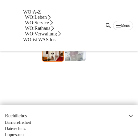
Die Stadtgemeinde Wolfsberg bietet dafür jetzt 
WO:A-Z
eine Lösung an!
WO:Leben
WO:Service
Menü
Ab sofort können Bürger im Eingangsbereich des Rathauses 
WO:Rathaus
selbstständig und kostenlos sensible Unterlagen und 
WO:Verwaltung
WO:ist WAS los
Speichermedien datensicher vernichten.
Rechtliches
Barrierefreiheit
Datenschutz
Impressum