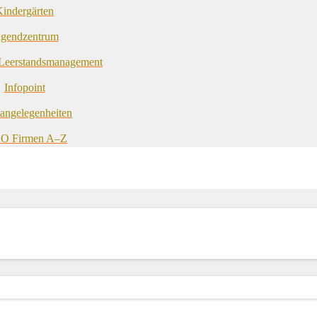
indergärten
ugendzentrum
 Leerstandsmanagement
 
Infopoint
angelegenheiten
O Firmen A–Z