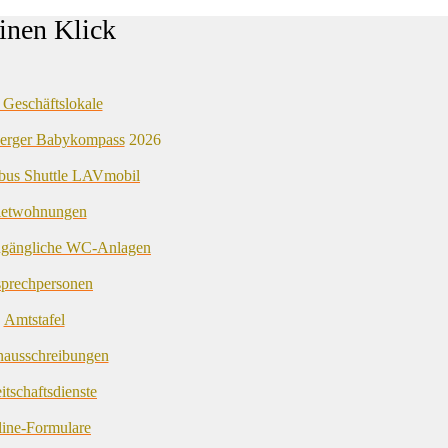
inen Klick
 Geschäftslokale
erger Babykompass
 2026
bus Shuttle LAVmobil
etwohnungen
zugängliche WC-Anlagen
prechpersonen
 
Amtstafel
enausschreibungen
itschaftsdienste
ine-Formulare