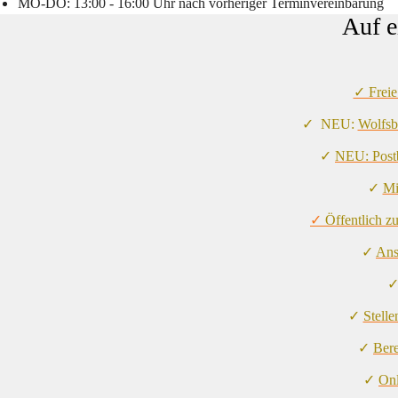
MO-DO: 
13:00 - 16:00 Uhr nach vorheriger Terminvereinbarung
Auf e
✓ Freie
✓  NEU: 
Wolfsb
✓ 
NEU: Post
✓ 
Mi
✓ 
Öffentlich 
✓ 
Ans
✓
✓ 
Stell
✓ 
Bere
✓ 
Onl