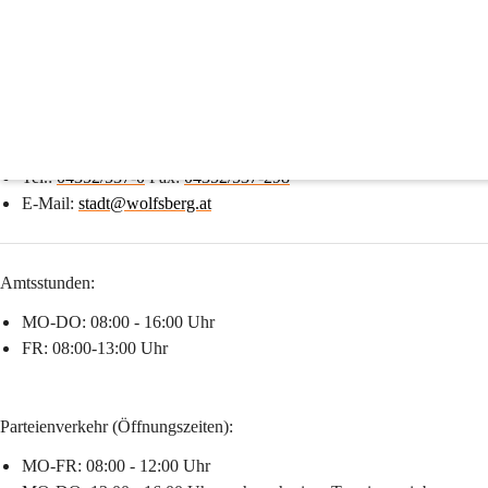
Wolfsberg
Suche
nach
Inhalten
Kontakt
und
mehr...
Rathausplatz 1, 9400 Wolfsberg
Tel.: 
04352/537-0
 Fax: 
04352/537-298
E-Mail: 
stadt@wolfsberg.at
Amtsstunden:
MO-DO: 
08:00 - 16:00 Uhr 
FR:
 08:00-13:00 Uhr
Parteienverkehr (Öffnungszeiten):
MO-FR:
 08:00 - 12:00 Uhr