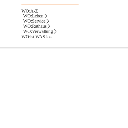
Kärntner Bauordnung handelt, bedarf einer Baubewilligung die Errichtu
WO:A-Z
WO:Leben
stung über 50 kW, hinsichtlich der Etagenheizungen jedoch nur dann,
WO:Service
WO:Rathaus
WO:Verwaltung
WO:ist WAS los