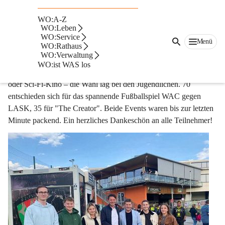
JungbürgerInnen-Erlebnistag: Sport, 
WO:A-Z
Spannung, Spaß!
WO:Leben
WO:Service
Menü
WO:Rathaus
Die Stadt Wolfsberg feierte nach coronabedingter Pause einen 
WO:Verwaltung
grandiosen JungbürgerInnen-Tag! 105 Teilnehmer der Jahrgänge 
WO:ist WAS los
2002-2005
 erlebten einen unvergesslichen Tag. Fußballmatch 
oder Sci-Fi-Kino – die Wahl lag bei den Jugendlichen. 70 
entschieden sich für das spannende Fußballspiel WAC gegen 
LASK, 35 für "The Creator". Beide Events waren bis zur letzten 
Minute packend. Ein herzliches Dankeschön an alle Teilnehmer! 