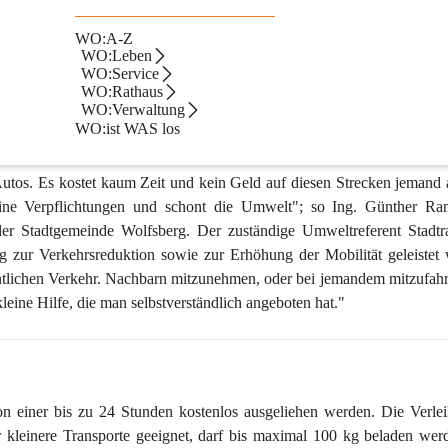
WO:A-Z
WO:Leben
WO:Service
finden sich die Mitfahrbankerl der Stadtgemeinde Wolfsberg. Will man 
WO:Rathaus
 - Schild einfach in die Halterung und wartet darauf mitgenommen zu 
WO:Verwaltung
 Von St. Michael aus hat man somit die Möglichkeit - neben Wolfsbe
WO:ist WAS los
die Mitfahrbankerl, so werden zukünftig weitere installiert.
utos. Es kostet kaum Zeit und kein Geld auf diesen Strecken jemand 
ine Verpflichtungen und schont die Umwelt"; so Ing. Günther Ram
der Stadtgemeinde Wolfsberg. Der zuständige Umweltreferent Stadtr
ag zur Verkehrsreduktion sowie zur Erhöhung der Mobilität geleistet 
tlichen Verkehr. Nachbarn mitzunehmen, oder bei jemandem mitzufahr
kleine Hilfe, die man selbstverständlich angeboten hat."
 einer bis zu 24 Stunden kostenlos ausgeliehen werden. Die Verleih
ür kleinere Transporte geeignet, darf bis maximal 100 kg beladen wer