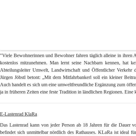
Öffentlicher Verkehr
Mitfahrbankerl
In St. Michael Ort und in der St. Michaeler Straße beim Sene Cura be
Richtung Wolfsberg, so steckt man das "Ich will Richtung Wolfsberg"
Hält jemand an, steckt man das Schild wieder zurück und fährt mit.
Richtung Siegelsdorf, Hattendorf oder Lading zu fahren. Bewähren sich 
"Viele Bewohnerinnen und Bewohner fahren täglich alleine in ihren A
kostenlos mitzunehmen. Man lernt seine Nachbarn kennen, hat ke
Abteilungsleiter Umwelt, Landwirtschaft und Öffentlicher Verkehr 
Jürgen Jöbstl betont: „Mit dem Mitfahrbankerl soll ein kleiner Beitr
Auch handelt es sich um eine umweltfreundliche Ergänzung zum öffen
ja in früheren Zeiten eine feste Tradition in ländlichen Regionen. Eine 
E-Lastenrad KlaRa
Das Lastenrad kann von jeder Person ab 18 Jahren für die Dauer von
befindet sich unmittelbar nördlich des Rathauses. KLaRa ist ideal f