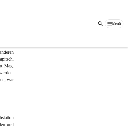
z.B. in 
Menü
werden. 
rg - in 
anderen 
pitsch, 
at Mag. 
werden. 
en, war 
station 
den und 