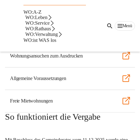
Mietwohnungen in Wolfsberg
WO:A-Z
Wichtige Links
WO:Leben
WO:Service
Menü
WO:Rathaus
Online Wohnungsansuchen
WO:Verwaltung
WO:ist WAS los
Wohnungsansuchen zum Ausdrucken
Allgemeine Voraussetzungen
Freie Mietwohnungen
So funktioniert die Vergabe
Mit Beschluss des Gemeinderates vom 11.12.2025 wurde eine 