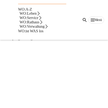
Ortsbildpflegekommission
Zur Beratung der Gemeinden in den Fragen der Ortsbildpflege 
WO:A-Z
WO:Leben
ist bei jeder Bezirkshauptmannschaft eine 
WO:Service
Menü
Ortsbildpflegekommission einzurichten. Zu Mitgliedern der 
WO:Rathaus
WO:Verwaltung
Ortsbildpflegekommission dürfen nur Personen bestellt werden, 
WO:ist WAS los
die über besondere Sachkenntnisse auf dem Gebiet der 
Ortsbildpflege verfügen.