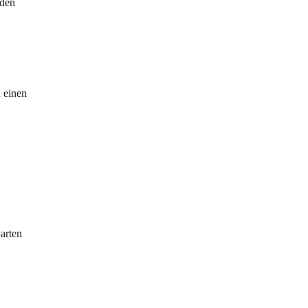
nden 
 einen 
 
arten 