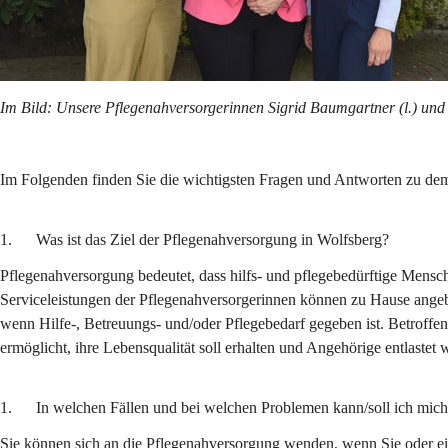
Im Bild: Unsere Pflegenahversorgerinnen Sigrid Baumgartner (l.) und J
Im Folgenden finden Sie die wichtigsten Fragen und Antworten zu de
1.      Was ist das Ziel der Pflegenahversorgung in Wolfsberg?
Pflegenahversorgung bedeutet, dass hilfs- und pflegebedürftige Men
Serviceleistungen der Pflegenahversorgerinnen können zu Hause angeb
wenn Hilfe-, Betreuungs- und/oder Pflegebedarf gegeben ist.
Betroffe
ermöglicht, ihre Lebensqualität soll erhalten und Angehörige entlastet 
1.      In welchen Fällen und bei welchen Problemen kann/soll ich mi
Sie können sich an die Pflegenahversorgung wenden, wenn Sie oder ein