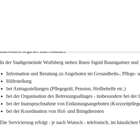
Pflegenahversorgung
Pflegenahversorgung in Wolfsberg: Unterstützung für ein selbstbesti
Mit dem Ziel, Menschen mit Unterstützungsbedarf ein möglichst langes
Wolfsberg gemeinsam mit dem Sozialhilfeverband und dem Land Kärnte
Modell der Pflegenahversorgung eingeführt. Dabei handelt es sich um 
individuell begleitet und entlastet.
In der Stadtgemeinde Wolfsberg stehen Ihnen Sigrid Baumgartner und Ju
Information und Beratung zu Angeboten im Gesundheits-, Pflege- u
Hilfestellung
bei Antragsstellungen (Pflegegeld, Pension, Heilbehelfe etc.)
bei der Organisation des Betreuungsalltages - insbesondere bei de
bei der Inanspruchnahme von Entlastungsangeboten (Kurzzeitpflege, 
bei der Koordination von Hol- und Bringdiensten
Die Servicierung erfolgt - je nach Wunsch - telefonisch, im häuslich