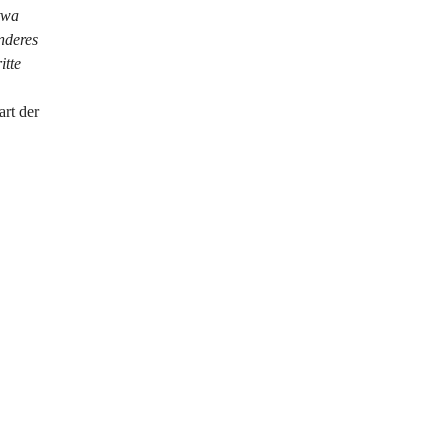
twa 
nderes 
tte 
 
rt der 