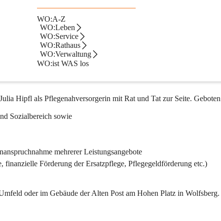
WO:A-Z
mmtes Leben im eigenen Zuhause
WO:Leben
WO:Service
 und selbstständiges Leben im vertrauten Umfeld zu ermöglichen, wurd
WO:Rathaus
WO:Verwaltung
n in Kooperation mit der GPS-Stelle an der Bezirkshauptmannschaft 
WO:ist WAS los
ein niederschwelliges Angebot, das Pflegebedürftige und deren Angehö
lia Hipfl als Pflegenahversorgerin mit Rat und Tat zur Seite. Geboten
nd Sozialbereich sowie
r Inanspruchnahme mehrerer Leistungsangebote
finanzielle Förderung der Ersatzpflege, Pflegegeldförderung etc.)
en Umfeld oder im Gebäude der Alten Post am Hohen Platz in Wolfsberg.