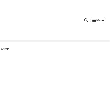
Menü
e in 
das 
rige 
 wird: