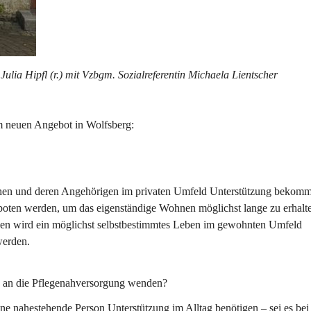
ulia Hipfl (r.) mit Vzbgm. Sozialreferentin Michaela Lientscher
m neuen Angebot in Wolfsberg:
schen und deren Angehörigen im privaten Umfeld Unterstützung bekomm
oten werden, um das eigenständige Wohnen möglichst lange zu erhalte
nen wird ein möglichst selbstbestimmtes Leben im gewohnten Umfeld 
werden. 
ch an die Pflegenahversorgung wenden?
e nahestehende Person Unterstützung im Alltag benötigen – sei es bei 