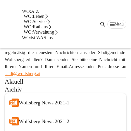
Stadtzeitung
WO:A-Z
WO:Leben
Die Wolfsberger Stadtzeitung „Wolfsberg News“ erscheint vier 
WO:Service
Menü
WO:Rathaus
Mal im Jahr.
WO:Verwaltung
WO:ist WAS los
Wir informieren Sie über Wissenswertes und über aktuelle 
Entwicklungen in der Stadtgemeinde Wolfsberg. Möchten Sie 
regelmäßig die neuesten Nachrichten aus der Stadtgemeinde 
Wolfsberg erhalten? Dann senden Sie bitte eine Nachricht mit 
Ihrem Namen und Ihrer Email-Adresse oder Postadresse an 
stadt@
wolfsberg.at
.
Aktuell
Archiv
Wolfsberg News 2021-1
Wolfsberg News 2021-2