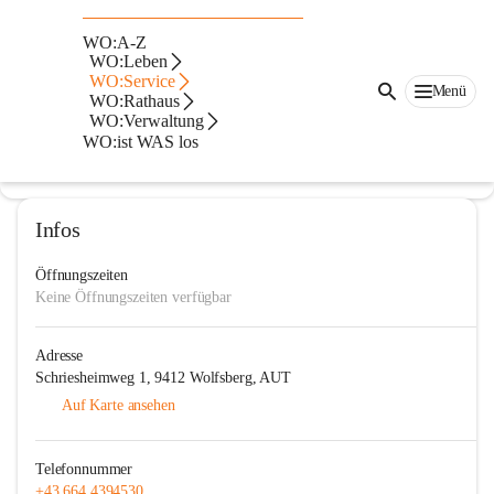
Freiwillige Feuerwehr St.
WO:A-Z
Margarethen
WO:Leben
WO:Service
Menü
@freiwillige-feuerwehr-st-margarethen
WO:Rathaus
Feuerwehr
WO:Verwaltung
WO:ist WAS los
In CITIES öffnen
Infos
Öffnungszeiten
Keine Öffnungszeiten verfügbar
Adresse
Schriesheimweg 1, 9412 Wolfsberg, AUT
Auf Karte ansehen
Telefonnummer
+43 664 4394530