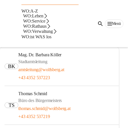
Auf dieser Seite
WO:A-Z
Stadtverwaltung -
WO:Leben
WO:Service
Menü
WO:Rathaus
Abteilungen
WO:Verwaltung
WO:ist WAS los
Verwaltung - Rathaus
Mag. Dr. Barbara Köller
Stadtamtsleitung
BK
amtsleitung@wolfsberg.at
+43 4352 537223
Thomas Schmid
Büro des Bürgermeisters
TS
thomas.schmid@wolfsberg.at
+43 4352 537219