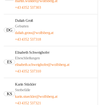
martin.wunder@wolfsberg.at
+43 4352 537303
Daliah Groß
Geburten
DG
daliah.gross@wolfsberg.at
+43 4352 537318
Elisabeth Schweighofer
Eheschließungen
ES
elisabeth.schweighofer@wolfsberg.at
+43 4352 537310
Karin Stückler
Sterbefälle
KS
karin.stueckler@wolfsberg.at
+43 4352 537321