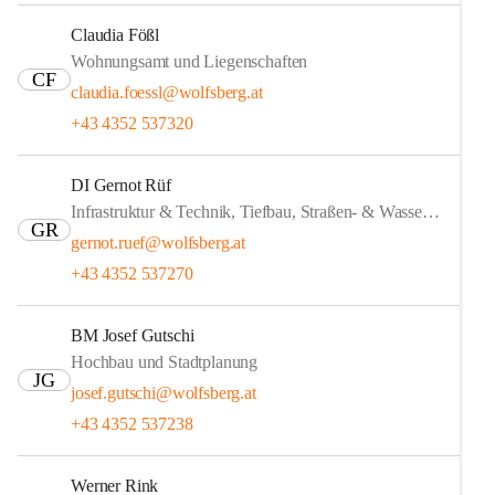
Claudia Fößl
Wohnungsamt und Liegenschaften
CF
claudia.foessl@wolfsberg.at
+43 4352 537320
DI Gernot Rüf
Infrastruktur & Technik, Tiefbau, Straßen- & Wasserbau
GR
gernot.ruef@wolfsberg.at
+43 4352 537270
BM Josef Gutschi
Hochbau und Stadtplanung
JG
josef.gutschi@wolfsberg.at
+43 4352 537238
Werner Rink