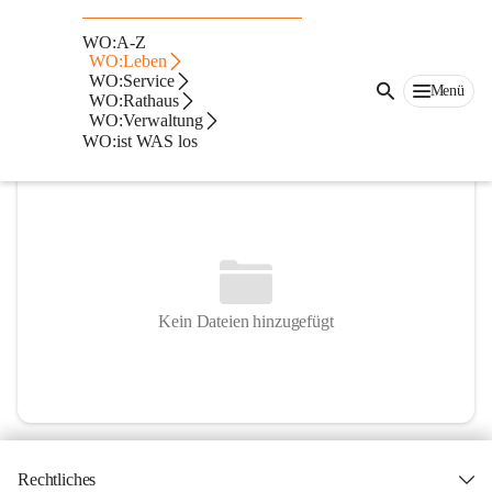
HTL Wolfsberg
WO:A-Z
WO:Leben
@htl-wolfsberg
WO:Service
Berufsbildende höhere Schule
Menü
WO:Rathaus
WO:Verwaltung
In CITIES öffnen
WO:ist WAS los
Kein Dateien hinzugefügt
Rechtliches