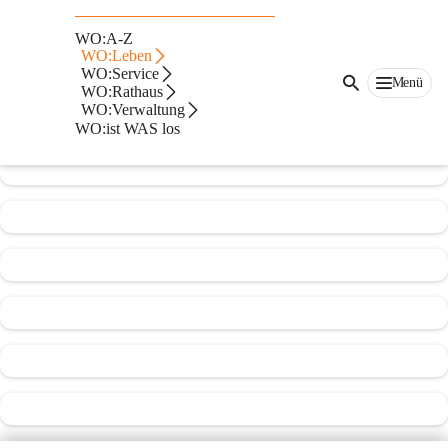
Musikschule Wolfsberg
WO:A-Z
WO:Leben
@musikschule-wolfsberg
WO:Service
Musikschule
Menü
WO:Rathaus
WO:Verwaltung
In CITIES öffnen
WO:ist WAS los