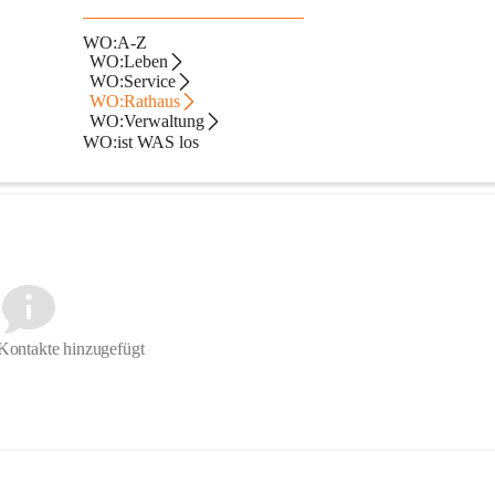
WO:A-Z
tgemeinde Wolfsberg
WO:Leben
WO:Service
WO:Rathaus
WO:Verwaltung
WO:ist WAS los
 Abs. 1 K-AGO aus 35 Mitgliedern zusammen.
Kontakte hinzugefügt