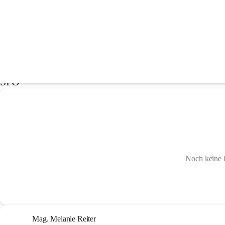
Mitglieder des Gemeinderates der Stad
Der Gemeinderat der Stadtgemeinde Wolfsberg setzt sich gemäß § 18
SPÖ
Noch keine 
Mag. Melanie Reiter