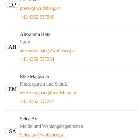
DP
presse@wolfsberg.at
+43 4352 537500
Alexandra Hatz
Sport
AH
alexandra.hatz@wolfsberg.at
+43 4352 537234
Elke Maggauer
Kindergarten und Schule
EM
elke.maggauer@wolfsberg.at
+43 4352 537247
Selda Ay
Melde-und Wahlangelegenheiten
SA
Selda.ay@wolfsberg.at