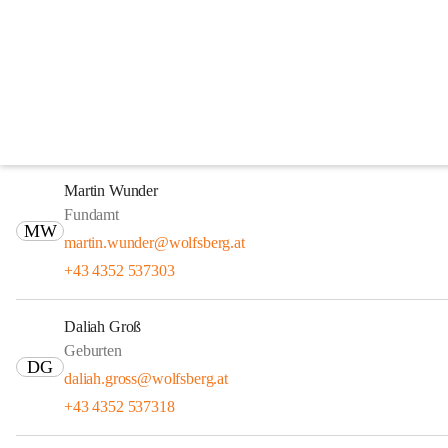
Alte Post
Bettina Tschebull
Beratungs- und Servicezentrum, Meldeamt
BT
bettina.tschebull@wolfsberg.at
+43 4352 537281
Martin Wunder
Fundamt
MW
martin.wunder@wolfsberg.at
+43 4352 537303
Daliah Groß
Geburten
DG
daliah.gross@wolfsberg.at
+43 4352 537318