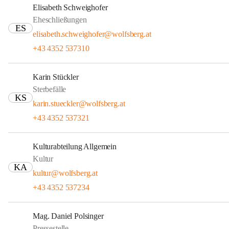
Elisabeth Schweighofer
Eheschließungen
ES
elisabeth.schweighofer@wolfsberg.at
+43 4352 537310
Karin Stückler
Sterbefälle
KS
karin.stueckler@wolfsberg.at
+43 4352 537321
Kulturabteilung Allgemein
Kultur
KA
kultur@wolfsberg.at
+43 4352 537234
Mag. Daniel Polsinger
Pressestelle