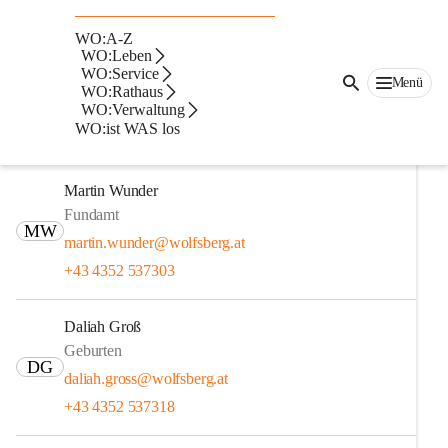
Alte Post
WO:A-Z
Bettina Tschebull
WO:Leben
WO:Service
Beratungs- und Servicezentrum, Meldeamt
Menü
WO:Rathaus
BT
bettina.tschebull@wolfsberg.at
WO:Verwaltung
WO:ist WAS los
+43 4352 537281
Martin Wunder
Fundamt
MW
martin.wunder@wolfsberg.at
+43 4352 537303
Daliah Groß
Geburten
DG
daliah.gross@wolfsberg.at
+43 4352 537318