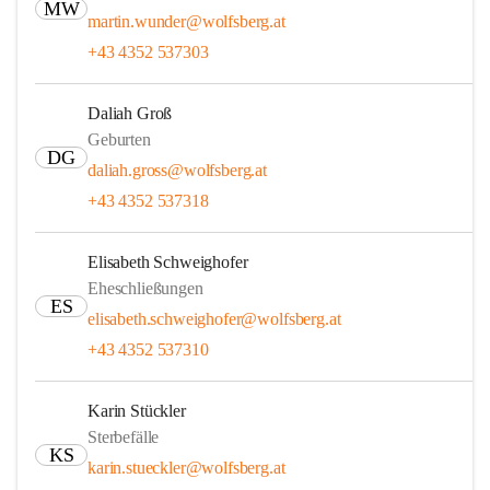
MW
martin.wunder@wolfsberg.at
+43 4352 537303
Daliah Groß
Geburten
DG
daliah.gross@wolfsberg.at
+43 4352 537318
Elisabeth Schweighofer
Eheschließungen
ES
elisabeth.schweighofer@wolfsberg.at
+43 4352 537310
Karin Stückler
Sterbefälle
KS
karin.stueckler@wolfsberg.at