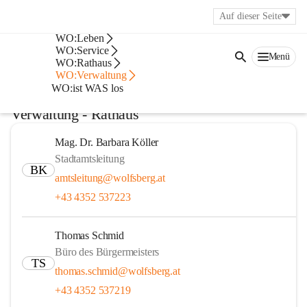
Auf dieser Seite
WO:A-Z
WO:Leben
Stadtverwaltung -
WO:Service
Menü
WO:Rathaus
WO:Verwaltung
Abteilungen
WO:ist WAS los
Verwaltung - Rathaus
Mag. Dr. Barbara Köller
Stadtamtsleitung
BK
amtsleitung@wolfsberg.at
+43 4352 537223
Thomas Schmid
Büro des Bürgermeisters
TS
thomas.schmid@wolfsberg.at
+43 4352 537219