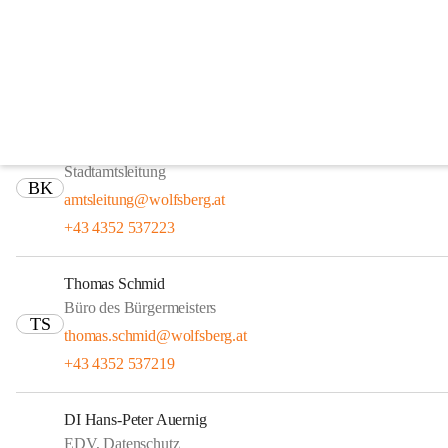
Stadtverwaltung - Abtei
Verwaltung - Rathaus
Mag. Dr. Barbara Köller
Stadtamtsleitung
BK
amtsleitung@wolfsberg.at
+43 4352 537223
Thomas Schmid
Büro des Bürgermeisters
TS
thomas.schmid@wolfsberg.at
+43 4352 537219
DI Hans-Peter Auernig
EDV, Datenschutz