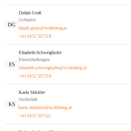
Daliah Groß
Geburten
DG
daliah.gross@wolfsberg.at
+43 4352 537318
Elisabeth Schweighofer
Eheschließungen
ES
elisabeth.schweighofer@wolfsberg.at
+43 4352 537310
Karin Stückler
Sterbefälle
KS
karin.stueckler@wolfsberg.at
+43 4352 537321