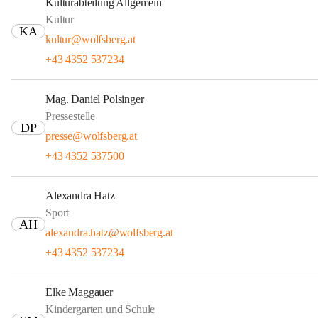
Kulturabteilung Allgemein
Kultur
KA
kultur@wolfsberg.at
+43 4352 537234
Mag. Daniel Polsinger
Pressestelle
DP
presse@wolfsberg.at
+43 4352 537500
Alexandra Hatz
Sport
AH
alexandra.hatz@wolfsberg.at
+43 4352 537234
Elke Maggauer
Kindergarten und Schule