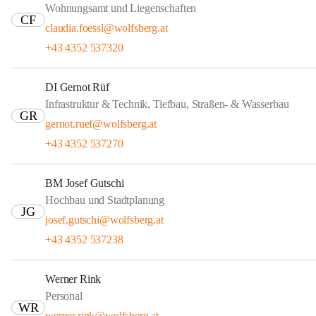
Wohnungsamt und Liegenschaften
CF
claudia.foessl@wolfsberg.at
+43 4352 537320
DI Gernot Rüf
Infrastruktur & Technik, Tiefbau, Straßen- & Wasserbau
GR
gernot.ruef@wolfsberg.at
+43 4352 537270
BM Josef Gutschi
Hochbau und Stadtplanung
JG
josef.gutschi@wolfsberg.at
+43 4352 537238
Werner Rink
Personal
WR
werner.rink@wolfsberg.at