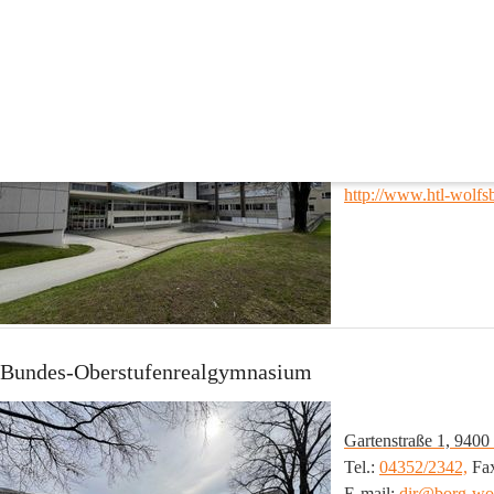
Bundesschulzentrum
Höhere technische Bundeslehranstalt
Gartenstraße 1, 9400
Tel.: 
04352/4844,
 Fax
E-mail: 
office@
htl-w
http://www.htl-wolfsb
Bundes-Oberstufenrealgymnasium
Gartenstraße 1, 9400
Tel.: 
04352/2342,
 Fax
E-mail: 
dir@
borg-wol