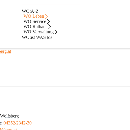
WO:A-Z
WO:Leben
WO:Service
WO:Rathaus
 Wolfsberg
WO:Verwaltung
: 
04352/4844-150
WO:ist WAS los
olfsberg.at
erg.at
 Wolfsberg
: 
04352/2342-30
fsberg.at