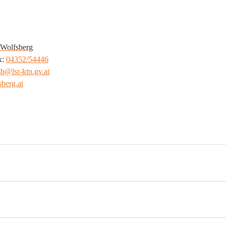
 Wolfsberg
: 
04352/54446
fsb@
lsr-ktn.gv.at
berg.at