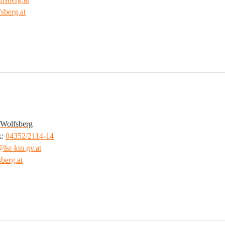
sberg.at
 Wolfsberg
: 
04352/2114-14
b@
lsr-ktn.gv.at
berg.at