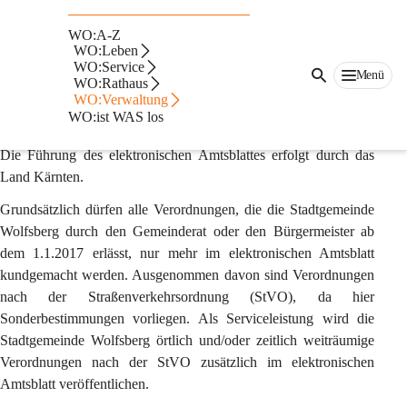
Elektronisches Amtsblatt
Gemäß §§ 15, 80 und 80a Kärntner Allgemeine 
WO:A-Z
WO:Leben
Gemeindeordnung (K-AGO) wird ab 1.1.2017 die Amtstafel 
WO:Service
Menü
betreffend die Kundmachung von Verordnungen der 
WO:Rathaus
WO:Verwaltung
Stadtgemeinde Wolfsberg durch das elektronisch geführte 
WO:ist WAS los
Amtsblatt ersetzt.
Die Führung des elektronischen Amtsblattes erfolgt durch das 
Land Kärnten.
Grundsätzlich dürfen alle Verordnungen, die die Stadtgemeinde 
Wolfsberg durch den Gemeinderat oder den Bürgermeister ab 
dem 1.1.2017 erlässt, nur mehr im elektronischen Amtsblatt 
kundgemacht werden. Ausgenommen davon sind Verordnungen 
nach der Straßenverkehrsordnung (StVO), da hier 
Sonderbestimmungen vorliegen. Als Serviceleistung wird die 
Stadtgemeinde Wolfsberg örtlich und/oder zeitlich weiträumige 
Verordnungen nach der StVO zusätzlich im elektronischen 
Amtsblatt veröffentlichen.