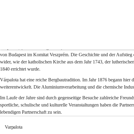
Várpalota
Städtepartnerschaft mit Várpalota
Die Städtepartnerschaft zwischen Várpalota und unserer Stadt hat im J
schnell zu einer Schulpartnerschaft, die das interkulturelle Lernen und
Zusammenarbeit eröffnete neue Möglichkeiten, und im Sommer 1999 wurde
Várpalota, (deutsch: Burgschloß) ist eine aufstrebende Stadt im Herz
von Budapest im Komitat Veszprém. Die Geschichte und der Aufstieg d
wider, wie der katholischen Kirche aus dem Jahr 1743, der lutherische
1840 errichtet wurde.
Várpalota hat eine reiche Bergbautradition. Im Jahr 1876 begann hier
weiterentwickelt. Die Aluminiumverarbeitung und die chemische Industr
Im Laufe der Jahre sind durch gegenseitige Besuche zahlreiche Freun
sportliche, schulische und kulturelle Veranstaltungen haben die Partners
lebendigen Partnerschaft zu sein.
Varpalota