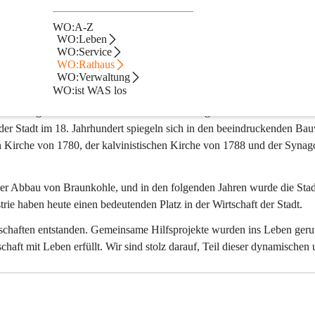
WO:A-Z
WO:Leben
WO:Service
ahr 1993 begonnen. Was als sportlicher Austausch begann, entwickelte 
WO:Rathaus
 den bilateralen Austausch zwischen unseren Städten förderte. Die positi
WO:Verwaltung
 die Partnerschaft offiziell auf eine breitere Basis gestellt.
WO:ist WAS los
en von Ungarn. Mit rund 21.000 Einwohnern liegt sie etwa 70 km südwes
er Stadt im 18. Jahrhundert spiegeln sich in den beeindruckenden Ba
n Kirche von 1780, der kalvinistischen Kirche von 1788 und der Synago
 der Abbau von Braunkohle, und in den folgenden Jahren wurde die Stad
ie haben heute einen bedeutenden Platz in der Wirtschaft der Stadt.
dschaften entstanden. Gemeinsame Hilfsprojekte wurden ins Leben geru
chaft mit Leben erfüllt. Wir sind stolz darauf, Teil dieser dynamischen 