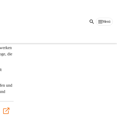
sich 
Menü
ve 
tlich 
uwerken 
ge, die 
t 
fen und 
und 