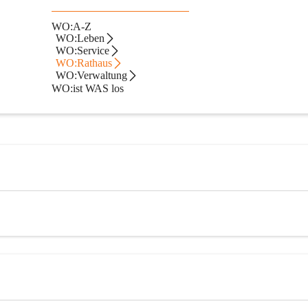
WO:A-Z
WO:Leben
WO:Service
n online zur Verfügung stehen.
WO:Rathaus
WO:Verwaltung
WO:ist WAS los