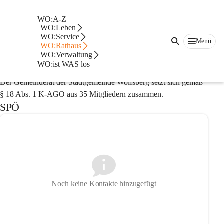
Auf dieser Seite
WO:A-Z
Mitglieder des Gemeinderates der 
WO:Leben
WO:Service
Menü
Stadtgemeinde Wolfsberg
WO:Rathaus
WO:Verwaltung
WO:ist WAS los
Der Gemeinderat der Stadtgemeinde Wolfsberg setzt sich gemäß 
§ 18 Abs. 1 K-AGO aus 35 Mitgliedern zusammen.
SPÖ
Noch keine Kontakte hinzugefügt