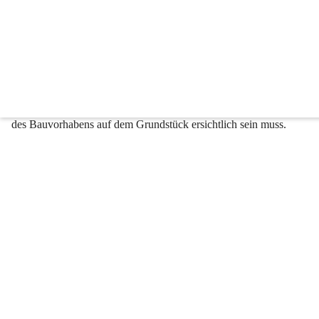
Einfriedung
Mitteilungspflichtig ist die Errichtung, die Änderung und der Abbru
Einfriedungen in Leichtbauweise bis zu 2 m Höhe, auch wenn diese
Höhe).
Diese Baumitteilung ist mit einer ausreichenden Beschreibung und z
des Bauvorhabens auf dem Grundstück ersichtlich sein muss.