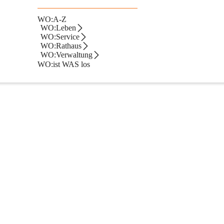
WO:A-Z
ch von
WO:Leben
WO:Service
 gemeinsam mit einer Sockelmauer ausgeführt werden (Sockelmauer bis
WO:Rathaus
WO:Verwaltung
WO:ist WAS los
eichnerischen Darstellung zu versehen, aus der jedenfalls auch die gen